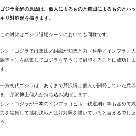
ゴジラ覚醒の原因は、個人によるものと集団によるものとハッ
キリ対称形を描きます。
この対比はゴジラ退場シーンにおいても同様です。
シン・ゴジラでは集団／組織が知恵と力（科学／インフラ／人
脈等々）を結集してゴジラを辛うじて封印することに成功しま
す。
一方初代ゴジラは、あくまで芹沢博士個人が開発していた兵器
を、芹沢博士個人が持ち込み滅ぼします。
シン・ゴジラが日本のインフラ（ビル・鉄道網）等も含めて総
力を結集して挑む決戦とは好対照を描いていると言えるでしょ
う。