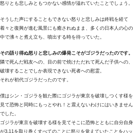
怒りとも悲しみともつかない感情が溢れていたことでしょう。
そうした声にすることもできない怒りと悲しみは終戦を経て
着々と復興が進む風景にも癒されぬまま、多くの日本人の心の
中で沸々と煮え立ち、噴出する時を待っていた。
その語り得ぬ怒りと悲しみの爆発こそがゴジラだったのです。
隣で死んだ戦友への、目の前で焼けただれて死んだ子供への、
破壊することでしか表現できない死者への慰霊。
それが初代ゴジラだったのです。
僕はシン・ゴジラを観た際にゴジラが東京を破壊しつくす様を
見て恐怖と同時にもっとやれ！と震えないわけにはいきません
でした。
ゴジラが東京を破壊する様を見てそこに恐怖とともに自分自身
が3.11を取り巻くすべてのことに怒りを覚えていたことをハッ